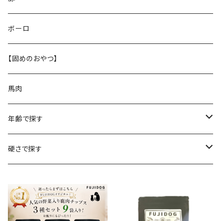
鹿ホルモンMIXふりかけ
サメ
鶏もみじ
豚ミミ
ボーロ
鹿皮ガム
鮭
豚ガレット
【固めのおやつ】
豚ラング
馬肉
年齢で探す
子犬向け
硬さで探す
成犬向け
やわらかめ
シニア向け
普通