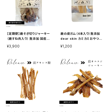
【定期便】鹿そぎ切りジャーキー
鹿の皮ガム（4本入り）無添加
（鹿すね肉入り） 無添加 国産ジ
dear skin カミカミおやつ
ビエ 犬用おやつ 300g
歯磨き
¥3,900
¥1,200