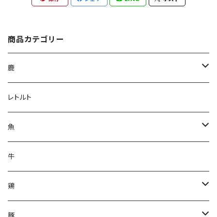
商品カテゴリー
鹿
鹿肉ジャーキー
レトルト
野菜入りチップス
魚
トライプ入りチップス
うなぎ
牛
鹿レバー
鮪（まぐろ）
鶏
鹿スペアリブ
豆鯛
鶏ささみ
豚