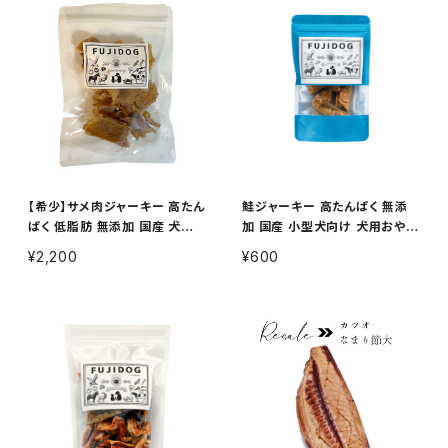
【希少】サメ肉ジャーキー 高たん
鮭ジャーキー 高たんぱく 無添
ぱく 低脂肪 無添加 国産 犬用
加 国産 小型犬向け 犬用おやつ
おやつ 100g
13g
¥2,200
¥600