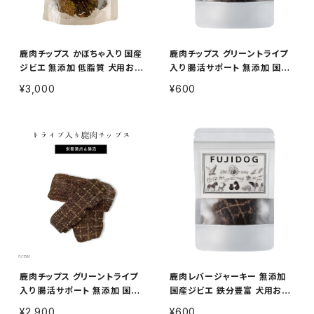
鹿肉チップス かぼちゃ入り 国産
鹿肉チップス グリーントライプ
ジビエ 無添加 低脂質 犬用おや
入り 腸活サポート 無添加 国産
つ 100g
ジビエ 犬用おやつ 13g
¥3,000
¥600
鹿肉チップス グリーントライプ
鹿肉レバージャーキー 無添加
入り 腸活サポート 無添加 国産
国産ジビエ 鉄分豊富 犬用おや
ジビエ 犬用おやつ 100g
つ 15g
¥2,900
¥600