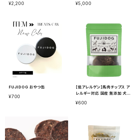
エ 犬用 100g
エ 犬用 300g
¥2,200
¥5,000
FUJIDOG おやつ缶
【低アレルゲン】馬肉チップス ア
レルギー対応 国産 無添加 犬用
¥700
おやつ 15g
¥600