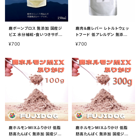
鹿ボーンブロス 無添加 国産ジ
鹿肉＆鹿レバー レトルトウェッ
ビエ 水分補給・食いつきサポー
トフード 低アレルゲン 無添加
ト 犬用 150ml
国産ジビエ 犬用 50g
¥700
¥700
鹿ホルモンMIXふりかけ 低脂
鹿ホルモンMIXふりかけ 低脂
肪高たんぱく 無添加 国産ジビ
肪高たんぱく 無添加 国産ジビ