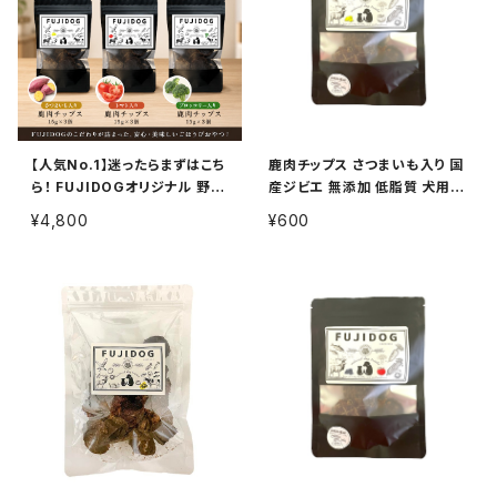
かため
サクサク
【人気No.1】迷ったらまずはこち
鹿肉チップス さつまいも入り 国
ら！ FUJIDOGオリジナル 野菜
産ジビエ 無添加 低脂質 犬用お
入り鹿肉チップス3種まとめてお
やつ 15g
¥4,800
¥600
得なセット（9袋入り）